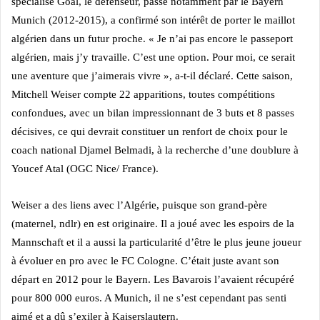
spécialisé Goal, le défenseur, passé notamment par le Bayern
Munich (2012-2015), a confirmé son intérêt de porter le maillot
algérien dans un futur proche.
« Je n’ai pas encore le passeport
algérien, mais j’y travaille. C’est une option. Pour moi, ce serait
une aventure que j’aimerais vivre », a-t-il déclaré.
Cette saison,
Mitchell Weiser compte 22 apparitions, toutes compétitions
confondues, avec un bilan impressionnant de 3 buts et 8 passes
décisives, ce qui devrait constituer un renfort de choix pour le
coach national Djamel Belmadi, à la recherche d’une doublure à
Youcef Atal (OGC Nice/ France).
Weiser a des liens avec l’Algérie, puisque son grand-père
(maternel, ndlr) en est originaire. Il a joué avec les espoirs de la
Mannschaft et il a aussi la particularité d’être le plus jeune joueur
à évoluer en pro avec le FC Cologne. C’était juste avant son
départ en 2012 pour le Bayern. Les Bavarois l’avaient récupéré
pour 800 000 euros. A Munich, il ne s’est cependant pas senti
aimé et a dû s’exiler à Kaiserslautern.