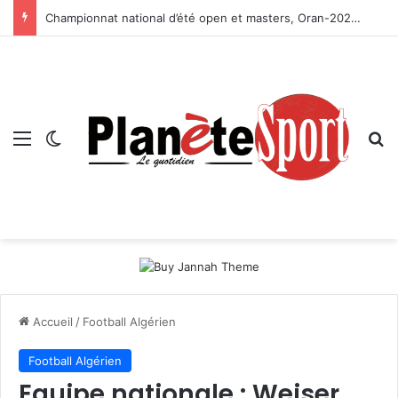
Championnat national d’été open et masters, Oran-2026 — Le CRB s’adjuge le titre
Menu
Switch skin
R
Accueil
/
Football Algérien
Football Algérien
Equipe nationale : Weiser