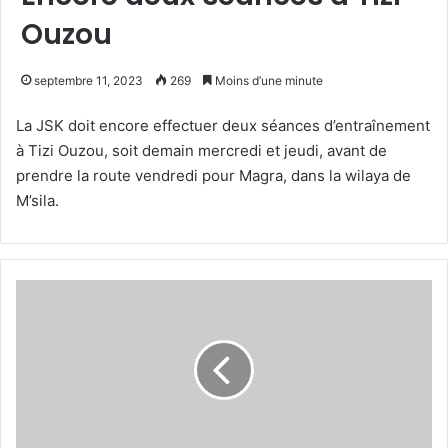
Ouzou
septembre 11, 2023
269
Moins d’une minute
La JSK doit encore effectuer deux séances d’entraînement
à Tizi Ouzou, soit demain mercredi et jeudi, avant de
prendre la route vendredi pour Magra, dans la wilaya de
M’sila.
Mendas
a
entamé
l’entraînement