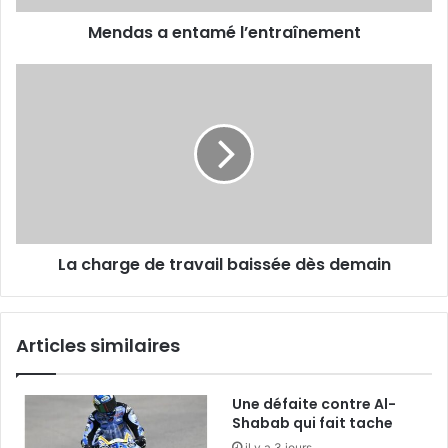
Mendas a entamé l’entraînement
La
charge
de
travail
baissée
dès
demain
La charge de travail baissée dès demain
Articles similaires
Une défaite contre Al-
Shabab qui fait tache
il y a 3 jours