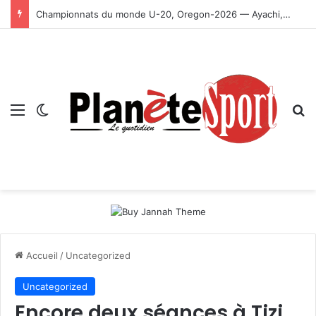
Championnats du monde U-20, Oregon-2026 — Ayachi, Dissa, Touahria et Ghezali en finale
Menu
Switch skin
R
Accueil
/
Uncategorized
Uncategorized
Encore deux séances à Tizi