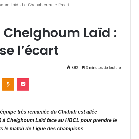
oum Laïd : Le Chabab creuse l’écart
à Chelghoum Laïd :
e l’écart
362
3 minutes de lecture
VKontakte
Odnoklassniki
Pocket
 équipe très remaniée du Chabab est allée
-1) à Chelghoum Laïd face au HBCL pour prendre le
rs le match de Ligue des champions.