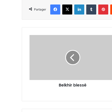
Facebook
X
Linkedin
Tumblr
Pi
Partager
Belkhir
blessé
Belkhir blessé