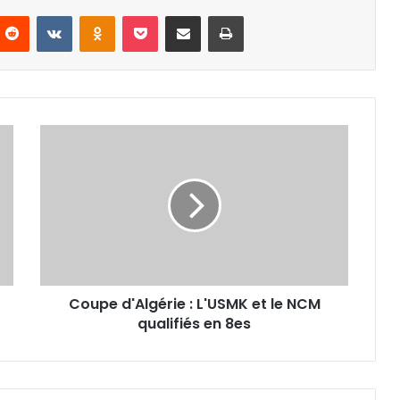
nterest
Reddit
VKontakte
Odnoklassniki
Pocket
Partager par email
Imprimer
Coupe
d'Algérie
:
L'USMK
et
le
NCM
qualifiés
en
Coupe d'Algérie : L'USMK et le NCM
8es
qualifiés en 8es