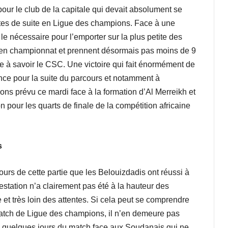
our le club de la capitale qui devait absolument se
aites de suite en Ligue des champions. Face à une
 le nécessaire pour l’emporter sur la plus petite des
e en championnat et prennent désormais pas moins de 9
he à savoir le CSC. Une victoire qui fait énormément de
nce pour la suite du parcours et notamment à
s prévu ce mardi face à la formation d’Al Merreikh et
n pour les quarts de finale de la compétition africaine
s
rs de cette partie que les Belouizdadis ont réussi à
estation n’a clairement pas été à la hauteur des
et très loin des attentes. Si cela peut se comprendre
 match de Ligue des champions, il n’en demeure pas
à quelques jours du match face aux Soudanais qui ne