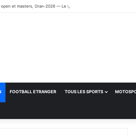
 open et masters, Oran-2026 — Le CRB s’adjuge le titre
N
FOOTBALL ETRANGER
TOUS LES SPORTS
MOTOSP
her