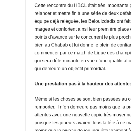
Cette rencontre du HBCL était très importante p
relancer et mettre fin à une série de deux déf
équipe déjà reléguée, les Belouizdadis ont fait
marges et confortent ainsi leur première plac
points d’avance sur le concurrent le plus proc
bien au Chabab et lui donne le plein de confia
commencer par ce match de Ligue des champion
qui sera déterminante en vue d’une qualificatio
qui demeure un objectif primordial.
Une prestation pas à la hauteur des attente
Même si les choses se sont bien passées au cou
remporter, il n’en demeure pas moins que la pr
attentes avec une nouvelle copie très moyenne 
puisque les joueurs avaient tous la tête à ce
moins que le niveau de jeu inquiète vraiment 