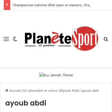
Championnat national d’été open et masters, Oran-2026 — Le CRB s’adjuge le titre
Menu
Switch skin
R
Accueil
/
En attendant le retour d’Ayoub Abdi
/
ayoub abdi
ayoub abdi