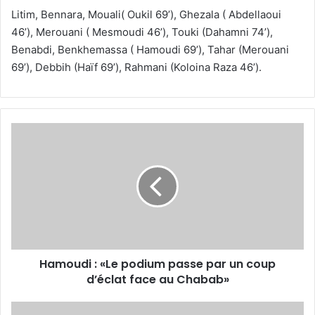
Litim, Bennara, Mouali( Oukil 69’), Ghezala ( Abdellaoui
46’), Merouani ( Mesmoudi 46’), Touki (Dahamni 74’),
Benabdi, Benkhemassa ( Hamoudi 69’), Tahar (Merouani
69’), Debbih (Haïf 69’), Rahmani (Koloina Raza 46’).
Hamoudi
:
«Le
podium
passe
par
un
coup
d’éclat
Hamoudi : «Le podium passe par un coup
face
au
d’éclat face au Chabab»
Chabab»
JSK