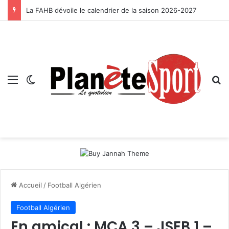
La FAHB dévoile le calendrier de la saison 2026-2027
Menu
Switch skin
R
Accueil
/
Football Algérien
Football Algérien
En amical : MCA 3 – JSEB 1 –