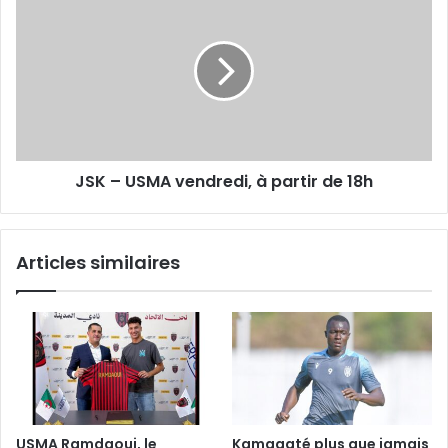
–
USMA
vendredi,
à
partir
de
18h
JSK – USMA vendredi, à partir de 18h
Articles similaires
USMA Ramdaoui, le
Kamagaté plus que jamais