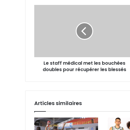
Le
staff
médical
met
les
bouchées
doubles
pour
récupérer
Le staff médical met les bouchées
les
blessés
doubles pour récupérer les blessés
Articles similaires