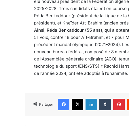
élu nouveau président de la Fédération algéri
2025-2028. Trois candidats étaient en course po
Réda Benkaddour (président de la Ligue de la
président), et Kheïder Aït-Brahim (ancien prési
Ainsi, Réda Benkaddour (55 ans), qui a obte
51 voix, contre 18 pour Aït-Brahim, et 7 pour 
précédent mandat olympique (2021-2024). Les
nouveau bureau fédéral, composé de 8 membres
de l’Assemblée générale ordinaire (AGO), tenue
technologie du sport (ENS/STS) « Rachid Harraï
de l’année 2024, ont été adoptés à l’unanimité.
Facebook
X
Linkedin
Tumblr
Pi
Partager