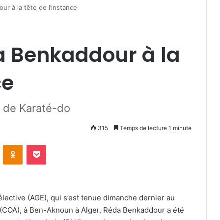
ur à la tête de l’instance
a Benkaddour à la
ce
e de Karaté-do
315
Temps de lecture 1 minute
VKontakte
Odnoklassniki
Pocket
élective (AGE), qui s’est tenue dimanche dernier au
n (COA), à Ben-Aknoun à Alger, Réda Benkaddour a été