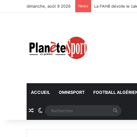
dimanche, août 9 2026
News
La FAHB dévoile le ca
ACCUEIL
OMNISPORT
FOOTBALL ALGÉRIE
Article Aléatoire
Switch skin
Recherc