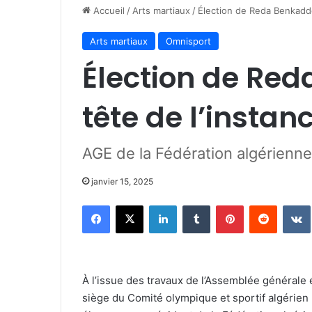
Accueil
/
Arts martiaux
/
Élection de Reda Benkaddo
Arts martiaux
Omnisport
Élection de Red
tête de l’instan
AGE de la Fédération algérienn
janvier 15, 2025
Facebook
X
Linkedin
Tumblr
Pinterest
Reddit
À l’issue des travaux de l’Assemblée générale 
siège du Comité olympique et sportif algérie