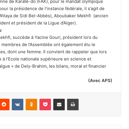
enne de Karaté-do (FAK), pour le mandat olympique
ur la présidence de l’instance fédérale, il s’agit de
 Wilaya de Sidi Bel-Abbés), Aboubaker Mekhfi (ancien
dent et président de la Ligue d’Alger).
nu
Mekhfi, succède à Yacine Gouri, président lors du
 membres de l’Assemblée ont également élu le
, dont une femme. Il convient de rappeler que lors
 à l’Ecole nationale supérieure en science et
gue » de Dely-Brahim, les bilans, moral et financier
(Avec APS)
nterest
Reddit
VKontakte
Odnoklassniki
Pocket
Partager par email
Imprimer