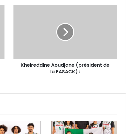
Kheireddine
Aoudjane
(président
de
la
FASACK)
:
Kheireddine Aoudjane (président de
la FASACK) :