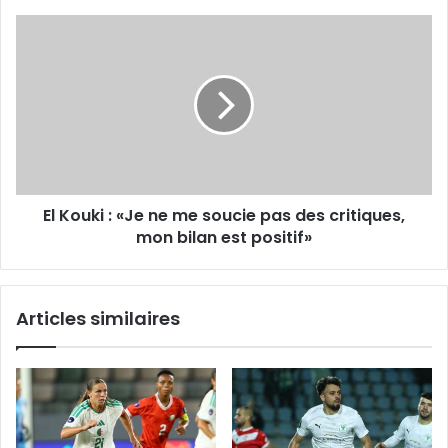
chemin»
El
Kouki :
«Je
ne
me
soucie
pas
des
critiques,
El Kouki : «Je ne me soucie pas des critiques,
mon
bilan
mon bilan est positif»
est
positif»
Articles similaires