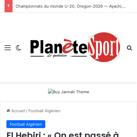
Championnats du monde U-20, Oregon-2026 — Ayachi, Dissa, Touahria et Ghezali en finale
Menu
Switch skin
R
Accueil
/
Football Algérien
Football Algérien
El Hebiri : « On est passé à