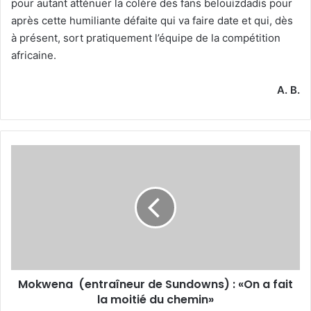
pour autant atténuer la colère des fans belouizdadis pour
après cette humiliante défaite qui va faire date et qui, dès
à présent, sort pratiquement l’équipe de la compétition
africaine.
A. B.
Mokwena
(entraîneur
de
Sundowns)
:
«On
a
fait
la
Mokwena (entraîneur de Sundowns) : «On a fait
moitié
du
la moitié du chemin»