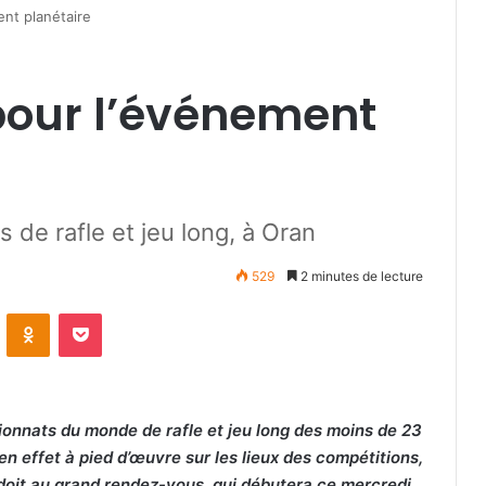
ent planétaire
pour l’événement
e rafle et jeu long, à Oran
529
2 minutes de lecture
VKontakte
Odnoklassniki
Pocket
onnats du monde de rafle et jeu long des moins de 23
en effet à pied d’œuvre sur les lieux des compétitions,
 doit au grand rendez-vous, qui débutera ce mercredi