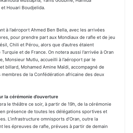
kahloula Mustapha, Yanis Goubine, Hamida
t Houari Boudjelida.
nt à l’aéroport Ahmed Ben Bella, avec les arrivées
res, pour prendre part aux Mondiaux de rafle et de jeu
sil, Chili et Pérou, alors que d’autres étaient
e Turquie et de France. On notera aussi l’arrivée à Oran
, Monsieur Mutlu, accueilli à l’aéroport par le
e et billard, Mohamed Amine Maïdi, accompagné de
s membres de la Confédération africaine des deux
ur la cérémonie d’ouverture
a le théâtre ce soir, à partir de 19h, de la cérémonie
 en présence de toutes les délégations sportives et
. L’infrastructure omnisports d’Oran, outre la
t les épreuves de rafle, prévues à partir de demain