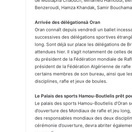
de Mustapha Chaouch, Mihamed Hamoudi, Ben
Benzeroudi, Hamza Khandak, Samir Bouchama e
Arrivée des délégationsà Oran
Oran connaît depuis vendredi un ballet incessa
successives des délégations sportives étrangè
long. Sont déjà sur place les délégations de Bré
attendues hier. Il s’agit notamment de celles d
du président de la Fédération mondiale de Rafle
président de la Fédération Algérienne de rafl
certains membres de son bureau, ainsi que le
disciplines, rafle et jeux de boules.
Le Palais des sports Hamou-Boutlelis prêt po
Le palais des sports Hamou-Boutlelis d’Oran ser
d’ouverture des Mondiaux de rafle et jeu long,
des responsables mondiaux des deux disciplines
cérémonie d’ouverture, devra abriter égalemen