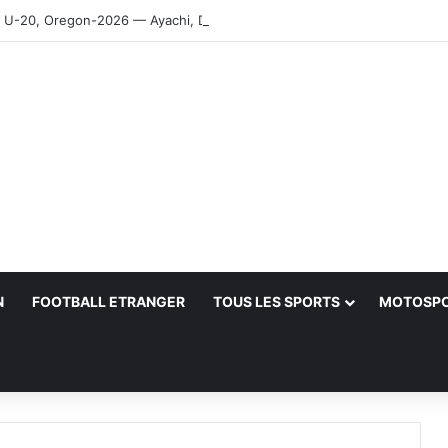
-20, Oregon-2026 — Ayachi, Dissa, Touahria et Ghezali en finale
N
FOOTBALL ETRANGER
TOUS LES SPORTS
MOTOSP
her