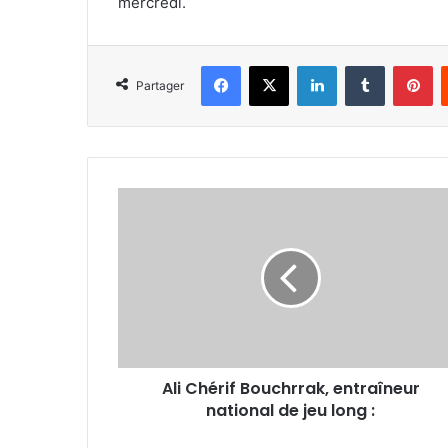
mercredi.
Facebook
X
Linkedin
Tumblr
Pi
Partager
Ali
Chérif
Bouchrrak,
entraîneur
national
de
jeu
long
:
Ali Chérif Bouchrrak, entraîneur
national de jeu long :