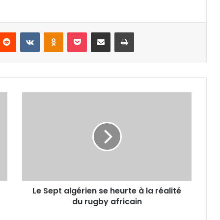
nterest
Reddit
VKontakte
Odnoklassniki
Pocket
Partager par email
Imprimer
Le
Sept
algérien
se
heurte
à
la
réalité
du
Le Sept algérien se heurte à la réalité
rugby
africain
du rugby africain