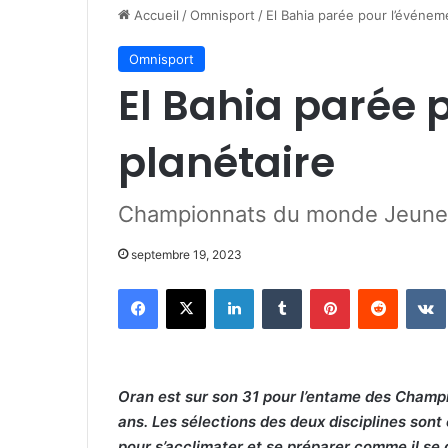
Accueil
/
Omnisport
/
El Bahia parée pour l’événem
Omnisport
El Bahia parée 
planétaire
Championnats du monde Jeunes d
septembre 19, 2023
Facebook
X
Linkedin
Tumblr
Pinterest
Reddit
Oran est sur son 31 pour l’entame des Champi
ans. Les sélections des deux disciplines sont 
pour s’acclimater et se préparer comme il se