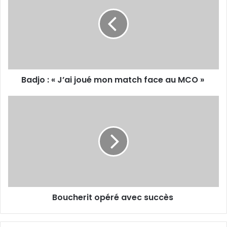
«
J’ai
joué
mon
match face
au
MCO
Badjo : « J’ai joué mon match face au MCO »
»
Boucherit
opéré
avec
succès
Boucherit opéré avec succès