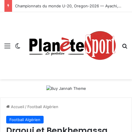
Championnats du monde U-20, Oregon-2026 — Ayachi, Dissa, Touahria et Ghezali en finale
Menu
Switch skin
R
Accueil
/
Football Algérien
Football Algérien
Draoui et Benkhemassa