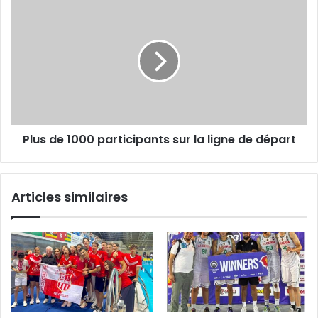
Plus
de
1000
participants
sur
la
ligne
de
départ
Plus de 1000 participants sur la ligne de départ
Articles similaires