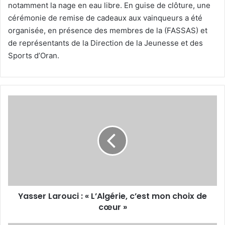
notamment la nage en eau libre. En guise de clôture, une
cérémonie de remise de cadeaux aux vainqueurs a été
organisée, en présence des membres de la (FASSAS) et
de représentants de la Direction de la Jeunesse et des
Sports d’Oran.
Yasser
Larouci
:
« L’Algérie,
c’est
mon
choix
de
cœur »
Yasser Larouci : « L’Algérie, c’est mon choix de
cœur »