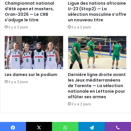
Championnat national
Ligue des nations africaine
d’été open et masters,
U-23 (Stop2) — La
Oran-2026 — Le CRB
sélection masculine s’offre
s’adjuge le titre
un nouveau titre
il y a 2 jours
il y a 2 jours
Les dames sur le podium
Dernière ligne droite avant
les Jeux méditerranéens
il y a 2 jours
de Tarente — La sélection
nationale en Lettonie pour
affûter ses armes
il y a 2 jours