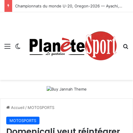
Championnats du monde U-20, Oregon-2026 — Ayachi, Dissa, Touahria et Ghezali en finale
Menu
Switch skin
R
Accueil
/
MOTOSPORTS
MOTOSPORTS
Domenicali veut réintégrer