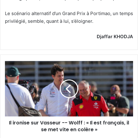
Le scénario alternatif d’un Grand Prix à Portimao, un temps
privilégié, semble, quant à lui, s’éloigner.
Djaffar KHODJA
Il
ironise
sur
Vasseur
-
-
Wolff
:
«
Il ironise sur Vasseur -- Wolff : « Il est français, il
Il
est
se met vite en colère »
français,