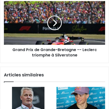
il
Grand
se
Prix
met
de
vite
Grande-
en
Bretagne
colère
-
»
-
Leclerc
triomphe
Grand Prix de Grande-Bretagne -- Leclerc
à
Silverstone
triomphe à Silverstone
Articles similaires