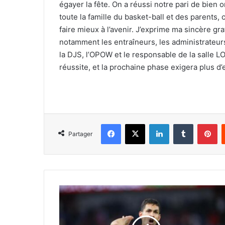
égayer la fête. On a réussi notre pari de bien 
toute la famille du basket-ball et des parents,
faire mieux à l’avenir. J’exprime ma sincère gr
notamment les entraîneurs, les administrateurs,
la DJS, l’OPOW et le responsable de la salle L
réussite, et la prochaine phase exigera plus d’e
Facebook
X
Linkedin
Tumblr
Pi
Partager
Mandi
:
«
Nous