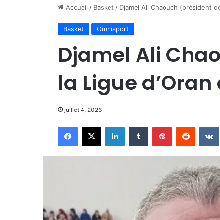
Accueil
/
Basket
/
Djamel Ali Chaouch (président de 
Basket
Omnisport
Djamel Ali Chao
la Ligue d’Oran 
juillet 4, 2026
Facebook
X
Linkedin
Tumblr
Pinterest
Reddit