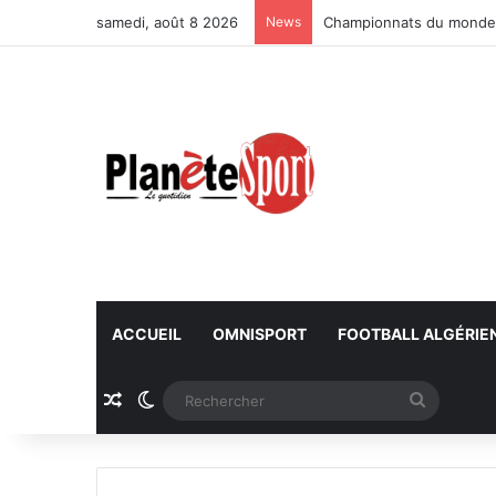
samedi, août 8 2026
News
Championnats du monde U
ACCUEIL
OMNISPORT
FOOTBALL ALGÉRIE
Article Aléatoire
Switch skin
Recherc