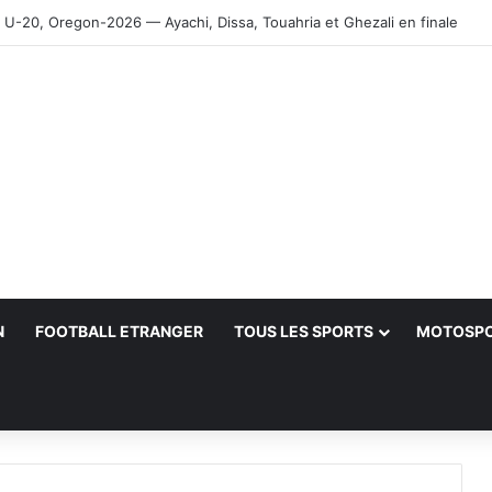
-20, Oregon-2026 — Ayachi, Dissa, Touahria et Ghezali en finale
N
FOOTBALL ETRANGER
TOUS LES SPORTS
MOTOSP
her