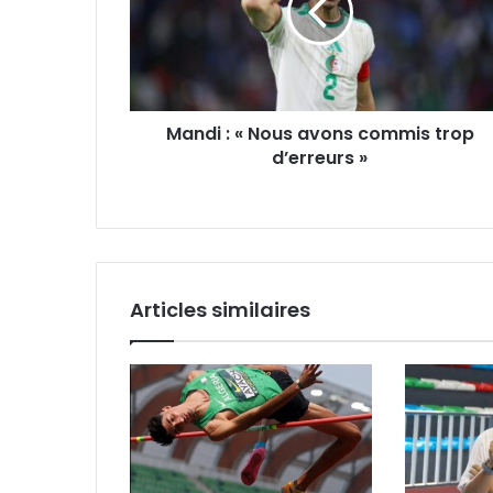
avons
commis
trop
d’erreurs
»
Mandi : « Nous avons commis trop
d’erreurs »
Articles similaires