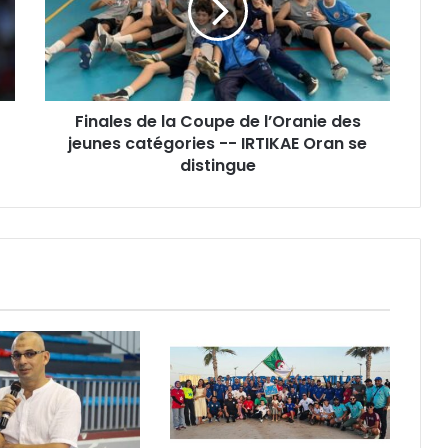
de
l’Oranie
des
jeunes
catégories
Finales de la Coupe de l’Oranie des
-
-
jeunes catégories -- IRTIKAE Oran se
IRTIKAE
distingue
Oran
se
distingue