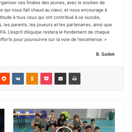
organiser ces finales des jeunes, avec le soutien de
 ce qui nous fait chaud au cœur, et nous encourage à
atitude à tous ceux qui ont contribué à ce succès,
 les parents, les joueurs et les partenaires, ainsi que
OFA. L’esprit d’équipe restera le fondement de chaque
fforts pour poursuivre sur la voie de l’excellence. »
B. Sadek
nterest
Reddit
VKontakte
Odnoklassniki
Pocket
Partager par email
Imprimer
Finales
de
la
Coupe