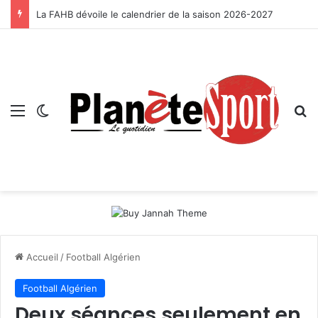
La FAHB dévoile le calendrier de la saison 2026-2027
Menu
Switch skin
R
Accueil
/
Football Algérien
Football Algérien
Deux séances seulement en