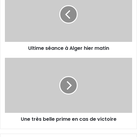
à
Alger
hier
matin
Ultime séance à Alger hier matin
Une
très
belle
prime
en
cas
de
victoire
Une très belle prime en cas de victoire