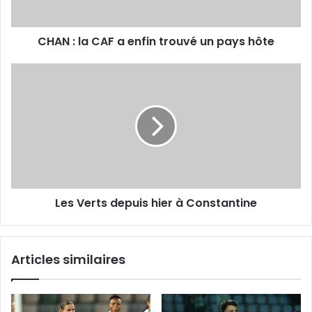
pays
hôte
CHAN : la CAF a enfin trouvé un pays hôte
Les
Verts
depuis
hier
à
Constantine
Les Verts depuis hier à Constantine
Articles similaires