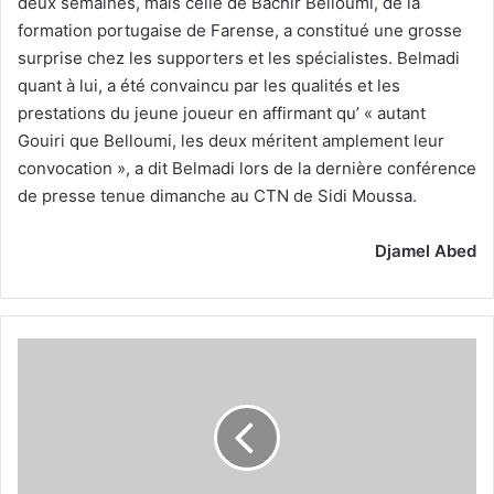
deux semaines, mais celle de Bachir Belloumi, de la
formation portugaise de Farense, a constitué une grosse
surprise chez les supporters et les spécialistes. Belmadi
quant à lui, a été convaincu par les qualités et les
prestations du jeune joueur en affirmant qu’ « autant
Gouiri que Belloumi, les deux méritent amplement leur
convocation », a dit Belmadi lors de la dernière conférence
de presse tenue dimanche au CTN de Sidi Moussa.
Djamel Abed
CHAN :
la
CAF
a
enfin
trouvé
un