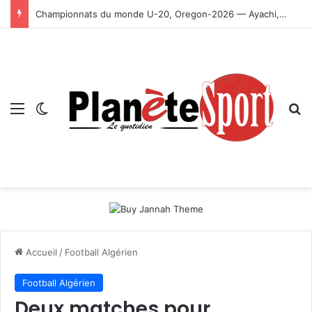
Championnats du monde U-20, Oregon-2026 — Ayachi, Dissa, Touahria et Ghezali en finale
Menu
Switch skin
R
Accueil
/
Football Algérien
Football Algérien
Deux matches pour