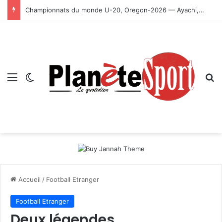
Championnats du monde U-20, Oregon-2026 — Ayachi, Dissa, Touahria et Ghezali en finale
Menu
Switch skin
R
Accueil
/
Football Etranger
Football Etranger
Deux légendes