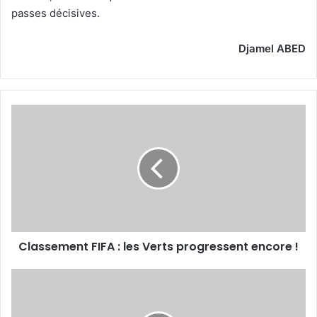
passes décisives.
Djamel ABED
Classement
FIFA
:
les
Verts
progressent
encore
!
Classement FIFA : les Verts progressent encore !
D’autres
chantiers
attendent