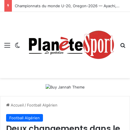
Championnats du monde U-20, Oregon-2026 — Ayachi, Dissa, Touahria et Ghezali en finale
Menu
Switch skin
R
Accueil
/
Football Algérien
Football Algérien
Deux changements dans le