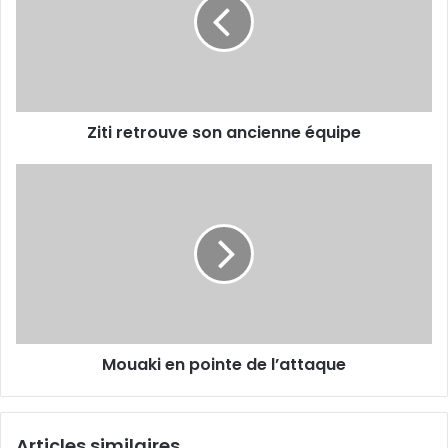
ancienne
équipe
Ziti retrouve son ancienne équipe
Mouaki
en
pointe
de
l’attaque
Mouaki en pointe de l’attaque
Articles similaires