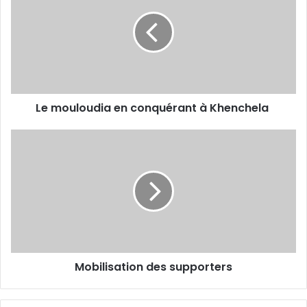
en
conquérant
à
Khenchela
Le mouloudia en conquérant à Khenchela
Mobilisation
des
supporters
Mobilisation des supporters