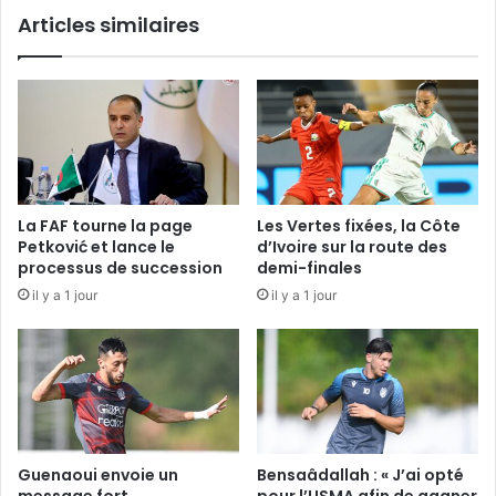
Articles similaires
La FAF tourne la page
Les Vertes fixées, la Côte
Petković et lance le
d’Ivoire sur la route des
processus de succession
demi-finales
il y a 1 jour
il y a 1 jour
Guenaoui envoie un
Bensaâdallah : « J’ai opté
message fort
pour l’USMA afin de gagner