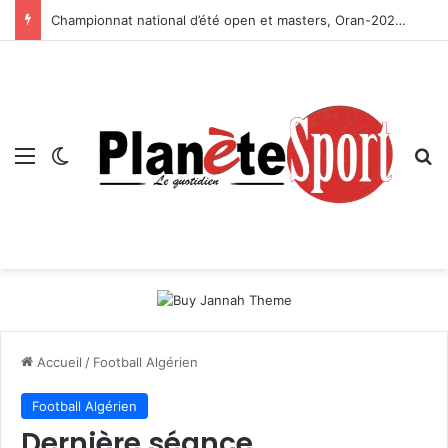
Championnat national d’été open et masters, Oran-2026 — Le CRB s’adjuge le titre
Menu
Switch skin
R
Accueil
/
Football Algérien
Football Algérien
Dernière séance