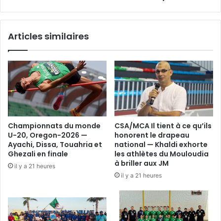
d’Hussein‑Dey
sacrées
Articles similaires
Championnats du monde
CSA/MCA Il tient à ce qu’ils
U-20, Oregon-2026 —
honorent le drapeau
Ayachi, Dissa, Touahria et
national — Khaldi exhorte
Ghezali en finale
les athlètes du Mouloudia
à briller aux JM
il y a 21 heures
il y a 21 heures