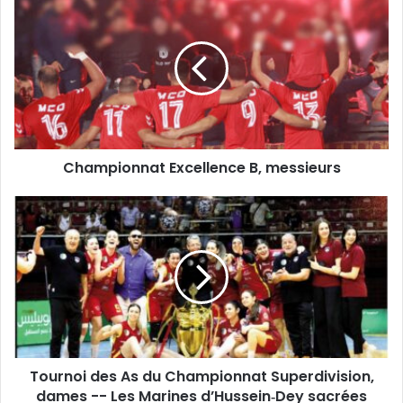
Excellence
B,
messieurs
Championnat Excellence B, messieurs
Tournoi
des
As
du
Championnat
Superdivision,
dames
-
-
Tournoi des As du Championnat Superdivision,
Les
Marines
dames -- Les Marines d’Hussein‑Dey sacrées