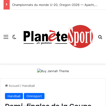
Championnats du monde U-20, Oregon-2026 — Ayachi, Dissa, Touahria et Ghezali en finale
Menu
Switch skin
R
Accueil
/
Handball
Handball
Omnisport