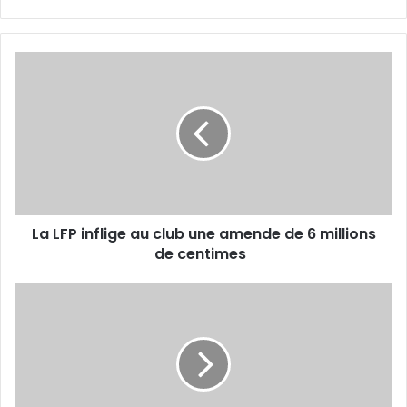
La
LFP
inflige
au
club
une
amende
de
6
La LFP inflige au club une amende de 6 millions
millions
de
de centimes
centimes
15
000
billets
déjà
vendus