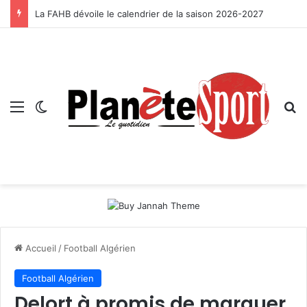
La FAHB dévoile le calendrier de la saison 2026-2027
Menu
Switch skin
R
Accueil
/
Football Algérien
Football Algérien
Delort à promis de marquer