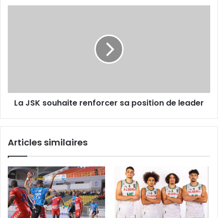
La
JSK
souhaite
renforcer
sa
position
de
leader
La JSK souhaite renforcer sa position de leader
Articles similaires