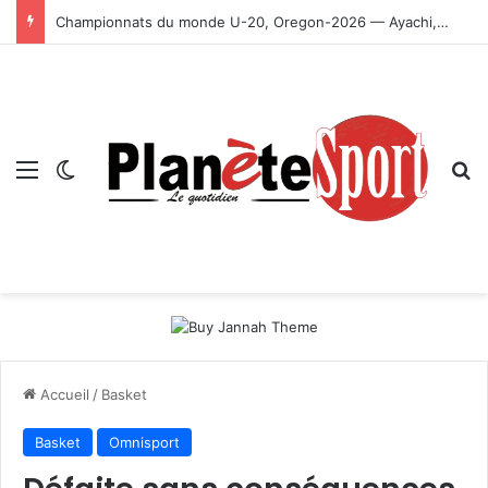
Championnats du monde U-20, Oregon-2026 — Ayachi, Dissa, Touahria et Ghezali en finale
Menu
Switch skin
R
Accueil
/
Basket
Basket
Omnisport