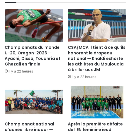
toit
de
l’Afrique
Championnats du monde
CSA/MCA Il tient à ce qu’ils
U-20, Oregon-2026 —
honorent le drapeau
Ayachi, Dissa, Touahria et
national — Khaldi exhorte
Ghezali en finale
les athlètes du Mouloudia
à briller aux JM
il y a 22 heures
il y a 22 heures
Championnat national
Après la première défaite
d’apnée libre indoor —
de l’EN féminine jeudi