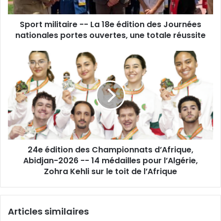
des
Journées
Sport militaire -- La 18e édition des Journées
nationales
portes
nationales portes ouvertes, une totale réussite
ouvertes,
une
24e
totale
édition
réussite
des
Championnats
d’Afrique,
Abidjan-
2026
-
-
24e édition des Championnats d’Afrique,
14
médailles
Abidjan-2026 -- 14 médailles pour l’Algérie,
pour
Zohra Kehli sur le toit de l’Afrique
l’Algérie,
Zohra
Kehli
Articles similaires
sur
le