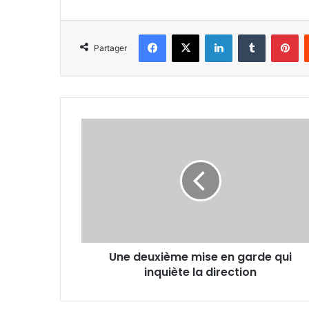
Facebook
X
Linkedin
Tumblr
Pi
Partager
Une
deuxième
mise
en
garde
qui
inquiète
la
direction
Une deuxième mise en garde qui
inquiète la direction