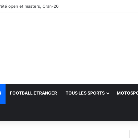
’été open et masters, Oran-2026 — Le CRB s’adjuge le titre
N
FOOTBALL ETRANGER
TOUS LES SPORTS
MOTOSP
her