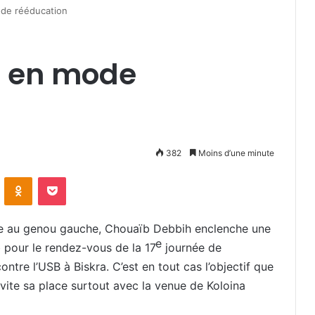
ode rééducation
s en mode
382
Moins d’une minute
VKontakte
Odnoklassniki
Pocket
ure au genou gauche, Chouaïb Debbih enclenche une
e
 pour le rendez-vous de la 17
journée de
tre l’USB à Biskra. C’est en tout cas l’objectif que
 vite sa place surtout avec la venue de Koloina