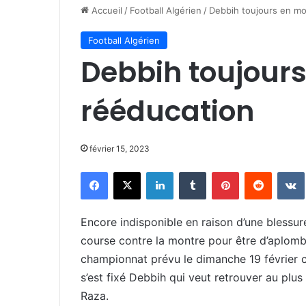
Accueil
/
Football Algérien
/
Debbih toujours en m
Football Algérien
Debbih toujour
rééducation
février 15, 2023
Facebook
X
Linkedin
Tumblr
Pinterest
Reddit
Encore indisponible en raison d’une bless
course contre la montre pour être d’aplomb
championnat prévu le dimanche 19 février con
s’est fixé Debbih qui veut retrouver au plus
Raza.