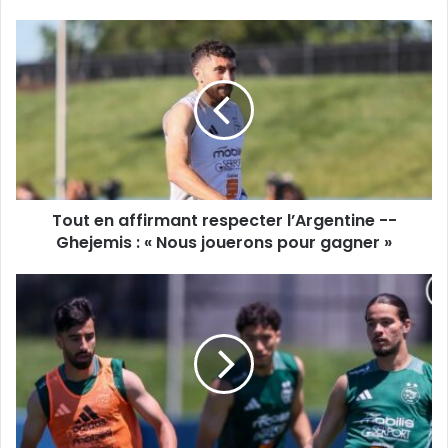
Tout
en
affirmant
respecter
l’Argentine
-
-
Ghejemis
:
Tout en affirmant respecter l’Argentine --
«
Nous
Ghejemis : « Nous jouerons pour gagner »
jouerons
pour
De
gagner
notre
»
envoyé
spécial
aux
États-
Unis
Omar