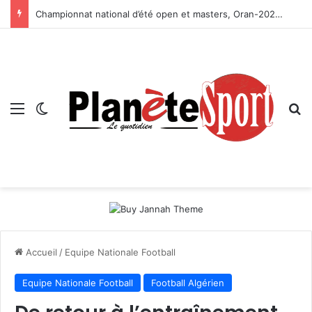
Championnat national d’été open et masters, Oran-2026 — Le CRB s’adjuge le titre
Menu
Switch skin
R
Accueil
/
Equipe Nationale Football
Equipe Nationale Football
Football Algérien