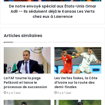
Adli
De notre envoyé spécial aux États-Unis Omar
-
-
Adli -- Ils séduisent déjà le Kansas Les Verts
Ils
chez eux à Lawrence
séduisent
déjà
le
Articles similaires
Kansas
Les
Verts
chez
eux
à
Lawrence
La FAF tourne la page
Les Vertes fixées, la Côte
Petković et lance le
d’Ivoire sur la route des
processus de succession
demi-finales
il y a 1 jour
il y a 1 jour