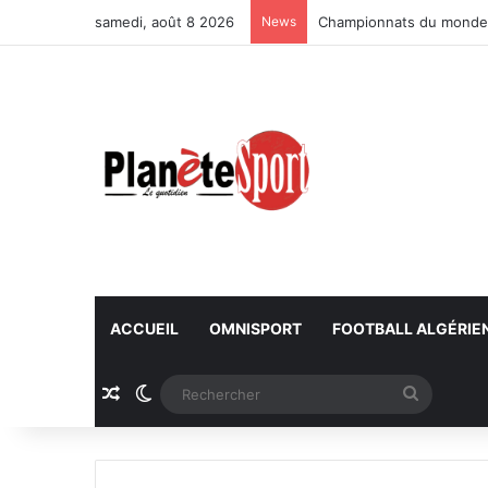
samedi, août 8 2026
News
Championnats du monde U
ACCUEIL
OMNISPORT
FOOTBALL ALGÉRIE
Article Aléatoire
Switch skin
Recherc