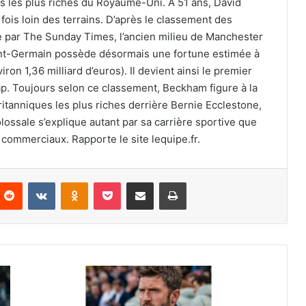
és les plus riches du Royaume-Uni. À 51 ans, David
fois loin des terrains. D’après le classement des
 par The Sunday Times, l’ancien milieu de Manchester
int-Germain possède désormais une fortune estimée à
viron 1,36 milliard d’euros). Il devient ainsi le premier
 cap. Toujours selon ce classement, Beckham figure à la
itanniques les plus riches derrière Bernie Ecclestone,
lossale s’explique autant par sa carrière sportive que
commerciaux. Rapporte le site lequipe.fr.
nterest
Reddit
VKontakte
Odnoklassniki
Pocket
Partager par email
Imprimer
Man
United
: