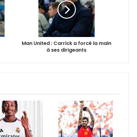
Carrick
a
forcé
la
main
à
Man United : Carrick a forcé la main
ses
dirigeants
à ses dirigeants