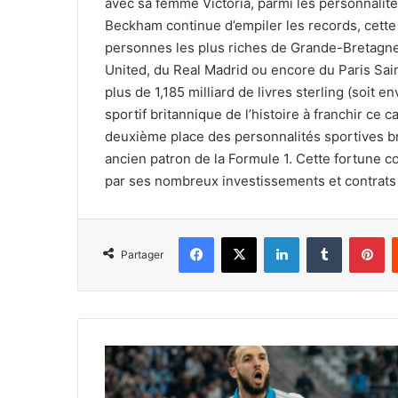
avec sa femme Victoria, parmi les personnalit
Beckham continue d’empiler les records, cette 
personnes les plus riches de Grande-Bretagne
United, du Real Madrid ou encore du Paris Sa
plus de 1,185 milliard de livres sterling (soit en
sportif britannique de l’histoire à franchir ce
deuxième place des personnalités sportives br
ancien patron de la Formule 1. Cette fortune co
par ses nombreux investissements et contrats 
Facebook
X
Linkedin
Tumblr
Pi
Partager
Gouiri
convoité
en