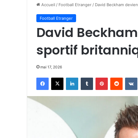
Accueil
/
Football Etranger
/
David Beckham devient 
Football Etranger
David Beckham 
sportif britanni
mai 17, 2026
Facebook
X
Linkedin
Tumblr
Pinterest
Reddit