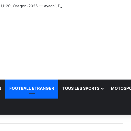
-20, Oregon-2026 — Ayachi, Dissa, Touahria et Ghezali en finale
N
FOOTBALL ETRANGER
TOUS LES SPORTS
MOTOSP
her