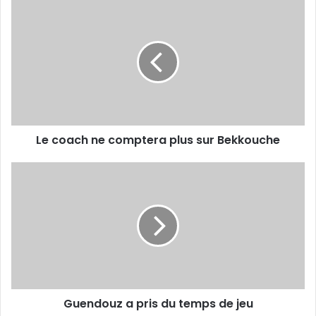
Le
coach
ne
comptera
plus
sur
Bekkouche
Le coach ne comptera plus sur Bekkouche
Guendouz
a
pris
du
temps
de
jeu
Guendouz a pris du temps de jeu