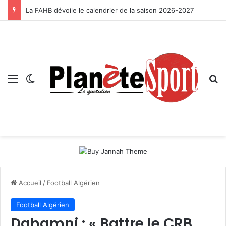
La FAHB dévoile le calendrier de la saison 2026-2027
Menu
Switch skin
R
Accueil
/
Football Algérien
Football Algérien
Dahamni : « Battre le CRB