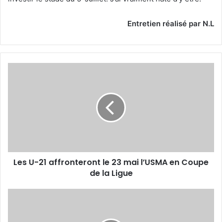
Entretien réalisé par N.L
Les
U-
21
affronteront
le
23
mai
l’USMA
en
Les U-21 affronteront le 23 mai l’USMA en Coupe
Coupe
de
de la Ligue
la
Ligue
Après
la
JSK