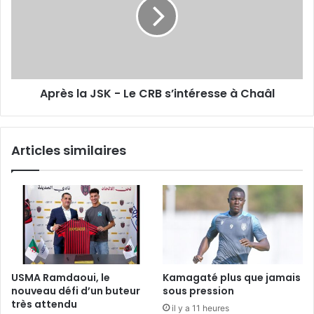
-
Le
CRB
s’intéresse
à
Chaâl
Après la JSK - Le CRB s’intéresse à Chaâl
Articles similaires
USMA Ramdaoui, le
Kamagaté plus que jamais
nouveau défi d’un buteur
sous pression
très attendu
il y a 11 heures