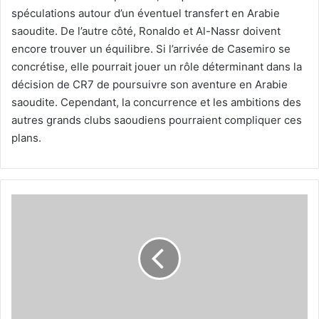
spéculations autour d’un éventuel transfert en Arabie
saoudite. De l’autre côté, Ronaldo et Al-Nassr doivent
encore trouver un équilibre. Si l’arrivée de Casemiro se
concrétise, elle pourrait jouer un rôle déterminant dans la
décision de CR7 de poursuivre son aventure en Arabie
saoudite. Cependant, la concurrence et les ambitions des
autres grands clubs saoudiens pourraient compliquer ces
plans.
Christopher
Nkunku
de
retour
au
PSG,
la
vérité