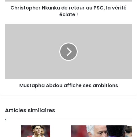
éclate
Christopher Nkunku de retour au PSG, la vérité
!
éclate !
Mustapha
Abdou
affiche
ses
ambitions
Mustapha Abdou affiche ses ambitions
Articles similaires