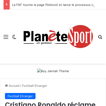
La FAF tourne la page Petković et lance le processus de succession
Menu
Switch skin
R
Accueil
/
Football Etranger
Football Etranger
Cristiano Ronaldo réclame