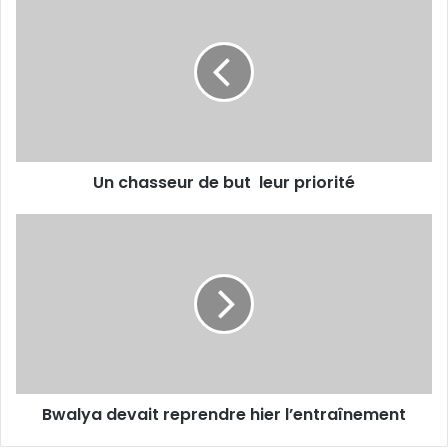
chasseur
de
but
leur
priorité
Un chasseur de but leur priorité
Bwalya
devait
reprendre
hier
l’entraînement
Bwalya devait reprendre hier l’entraînement