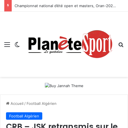
Championnat national d’été open et masters, Oran-2026 — Le CRB s’adjuge le titre
Menu
Switch skin
R
Accueil
/
Football Algérien
Football Algérien
CRB – JSK retransmis sur le