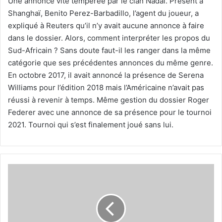
Une annonce vite tempérée par le clan Nadal. Présent à
Shanghaï, Benito Perez-Barbadillo, l’agent du joueur, a
expliqué à Reuters qu’il n’y avait aucune annonce à faire
dans le dossier. Alors, comment interpréter les propos du
Sud-Africain ? Sans doute faut-il les ranger dans la même
catégorie que ses précédentes annonces du même genre.
En octobre 2017, il avait annoncé la présence de Serena
Williams pour l’édition 2018 mais l’Américaine n’avait pas
réussi à revenir à temps. Même gestion du dossier Roger
Federer avec une annonce de sa présence pour le tournoi
2021. Tournoi qui s’est finalement joué sans lui.
Infantino
invité
à
se
rendre
en