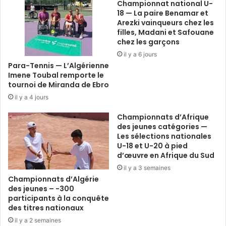
Championnat national U-
18 — La paire Benamar et
Arezki vainqueurs chez les
filles, Madani et Safouane
chez les garçons
il y a 6 jours
Para-Tennis — L’Algérienne
Imene Toubal remporte le
tournoi de Miranda de Ebro
il y a 4 jours
Championnats d’Afrique
des jeunes catégories —
Les sélections nationales
U-18 et U-20 à pied
d’œuvre en Afrique du Sud
il y a 3 semaines
Championnats d’Algérie
des jeunes – -300
participants à la conquête
des titres nationaux
il y a 2 semaines