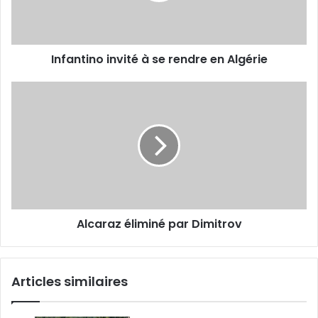
Algérie
Infantino invité à se rendre en Algérie
Alcaraz
éliminé
par
Dimitrov
Alcaraz éliminé par Dimitrov
Articles similaires