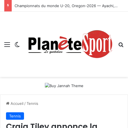
Championnats du monde U-20, Oregon-2026 — Ayachi, Dissa, Touahria et Ghezali en finale
Menu
Switch skin
R
Accueil
/
Tennis
Tennis
Craig Tiley annonce la