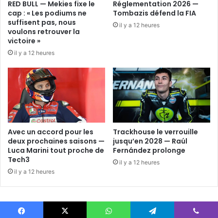
RED BULL — Mekies fixe le
Réglementation 2026 —
cap : « Les podiums ne
Tombazis défend la FIA
suffisent pas, nous
il y a 12 heures
voulons retrouver la
victoire »
il y a 12 heures
Avec un accord pour les
Trackhouse le verrouille
deux prochaines saisons —
jusqu’en 2028 — Raúl
Luca Marini tout proche de
Fernández prolonge
Tech3
il y a 12 heures
il y a 12 heures