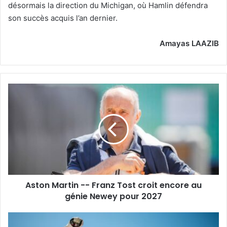
désormais la direction du Michigan, où Hamlin défendra
son succès acquis l’an dernier.
Amayas LAAZIB
Aston
Martin
-
-
Franz
Tost
croit
encore
au
Aston Martin -- Franz Tost croit encore au
génie
Newey
génie Newey pour 2027
pour
2027
Grand