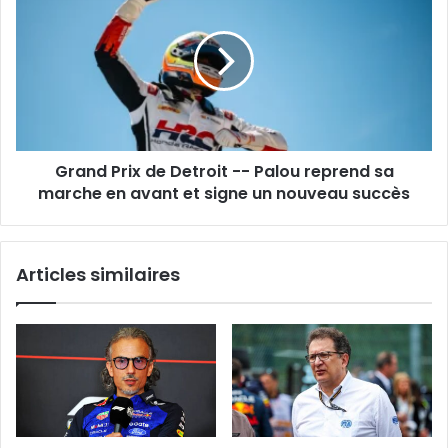
Prix
de
Detroit
-
-
Palou
reprend
sa
Grand Prix de Detroit -- Palou reprend sa
marche
en
marche en avant et signe un nouveau succès
avant
et
signe
Articles similaires
un
nouveau
succès