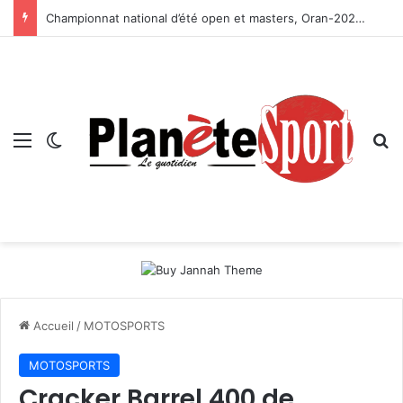
Championnat national d’été open et masters, Oran-2026 — Le CRB s’adjuge le titre
Menu
Switch skin
R
Accueil
/
MOTOSPORTS
MOTOSPORTS
Cracker Barrel 400 de