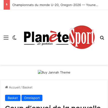
Championnats du monde U-20, Oregon-2026 — Younes Ayachi décroche la médaille d’or
Menu
Switch skin
R
Accueil
/
Basket
Basket
Omnisport