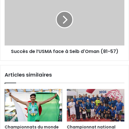
de
l’USMA
face
à
Seib
d'Oman
(81-
57)
Succès de l’USMA face à Seib d'Oman (81-57)
Articles similaires
Championnats du monde
Championnat national