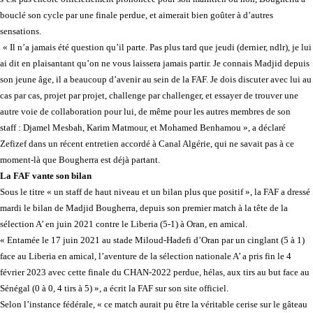
bouclé son cycle par une finale perdue, et aimerait bien goûter à d’autres
sensations.
« Il n’a jamais été question qu’il parte. Pas plus tard que jeudi (dernier, ndlr), je lui
ai dit en plaisantant qu’on ne vous laissera jamais partir. Je connais Madjid depuis
son jeune âge, il a beaucoup d’avenir au sein de la FAF. Je dois discuter avec lui au
cas par cas, projet par projet, challenge par challenger, et essayer de trouver une
autre voie de collaboration pour lui, de même pour les autres membres de son
staff : Djamel Mesbah, Karim Matmour, et Mohamed Benhamou », a déclaré
Zefizef dans un récent entretien accordé à Canal Algérie, qui ne savait pas à ce
moment-là que Bougherra est déjà partant.
La FAF vante son bilan
Sous le titre « un staff de haut niveau et un bilan plus que positif », la FAF a dressé
mardi le bilan de Madjid Bougherra, depuis son premier match à la tête de la
sélection A’ en juin 2021 contre le Liberia (5-1) à Oran, en amical.
« Entamée le 17 juin 2021 au stade Miloud-Hadefi d’Oran par un cinglant (5 à 1)
face au Liberia en amical, l’aventure de la sélection nationale A’ a pris fin le 4
février 2023 avec cette finale du CHAN-2022 perdue, hélas, aux tirs au but face au
Sénégal (0 à 0, 4 tirs à 5) », a écrit la FAF sur son site officiel.
Selon l’instance fédérale, « ce match aurait pu être la véritable cerise sur le gâteau