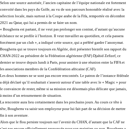
Selon une source autorisée, l’ancien capitaine de l’équipe nationale est fortement
convoité dans les pays du Golfe, au vu de son parcours honorable réalisé avec la
sélection locale, mais surtout à la Coupe arabe de la Fifa, remportée en décembre
2021 au Qatar, qui lui a permis de se faire un nom.
« Bougherra est partant, il ne veut pas prolonger son contrat, d’autant qu’aucune
échéance ne se profile à l’horizon. Il veut travailler au quotidien, et cela passera
forcément par un club », a indiqué cette source, qui a préféré garder l’anonymat.
Bougherra qui se trouve toujours en Algérie, doit présenter bientôt son rapport du
CHAN-2022 au président de la Fédération algérienne (FAF) Djahid Zefizef, ce
dernier se trouve depuis lundi à Paris, pour assister à une réunion entre la FIFA et
les associations membres de la Confédération africaine (CAF).
Les deux hommes ne se sont pas encore rencontrés. Le patron de l’instance fédérale
a déjà déclaré qu’il souhaitait s’asseoir autour d’une table avec le « Magic » pour
le convaincre de rester, même si sa mission est désormais plus délicate que jamais,
à moins d’un retournement de situation.
La rencontre aura lieu certainement dans les prochains jours. Au cours ce tête à
tête, Bougherra va saisir son employeur pour lui fait part de sa décision de mettre
fin à son aventure.
Alors que le flou persiste toujours sur l’avenir du CHAN, d’autant que la CAF ne
s’est pas encore officiellement prononcée pour son maintien ou non, Bougherra a