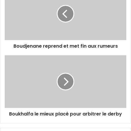
et
met
fin
aux
rumeurs
Boudjenane reprend et met fin aux rumeurs
Boukhalfa
le
mieux
placé
pour
arbitrer
le
derby
Boukhalfa le mieux placé pour arbitrer le derby