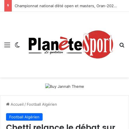
Championnat national d’été open et masters, Oran-2026 — Le CRB s’adjuge le titre
Menu
Switch skin
R
Accueil
/
Football Algérien
Football Algérien
Chetti relance le débat sur