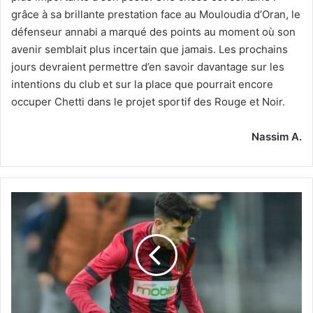
grâce à sa brillante prestation face au Mouloudia d’Oran, le
défenseur annabi a marqué des points au moment où son
avenir semblait plus incertain que jamais. Les prochains
jours devraient permettre d’en savoir davantage sur les
intentions du club et sur la place que pourrait encore
occuper Chetti dans le projet sportif des Rouge et Noir.
Nassim A.
Le
CRB
cible
Benzaza
pour
l’après-
Benguit ?