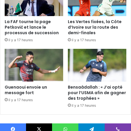
La FAF tourne la page
Les Vertes fixées, la Côte
Petković et lance le
d’Ivoire sur la route des
processus de succession
demi-finales
il y a 17 heures
il y a 17 heures
Guenaoui envoie un
Bensaâdallah : « J’ai opté
message fort
pour l’USMA afin de gagner
des trophées »
il y a 17 heures
il y a 17 heures