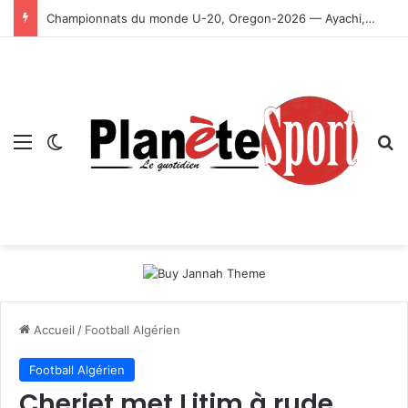
Championnats du monde U-20, Oregon-2026 — Ayachi, Dissa, Touahria et Ghezali en finale
Menu
Switch skin
R
Accueil
/
Football Algérien
Football Algérien
Cheriet met Litim à rude