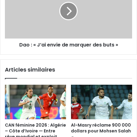
de
marquer
des
buts »
Dao : « J’ai envie de marquer des buts »
Articles similaires
CAN féminine 2026 : Algérie
Al-Masry réclame 900 000
– Côte d’Ivoire — Entre
dollars pour Mohsen Salah
rêve mondial et exploit