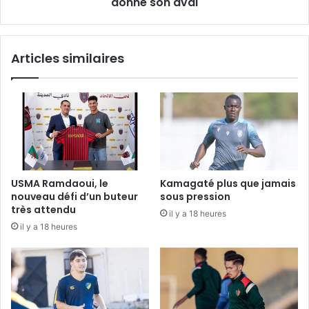
aval
donné son aval
Articles similaires
USMA Ramdaoui, le
Kamagaté plus que jamais
nouveau défi d’un buteur
sous pression
très attendu
il y a 18 heures
il y a 18 heures