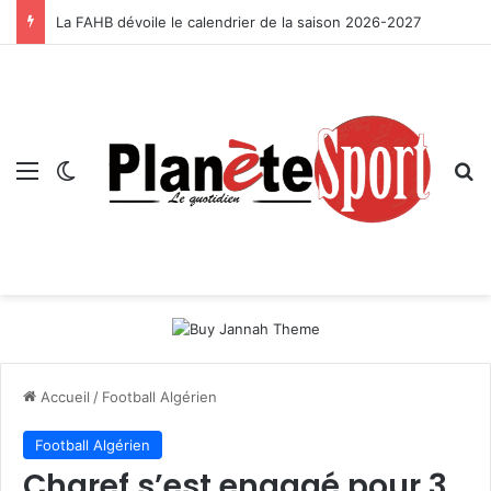
La FAHB dévoile le calendrier de la saison 2026-2027
Menu
Switch skin
R
Accueil
/
Football Algérien
Football Algérien
Charef s’est engagé pour 3