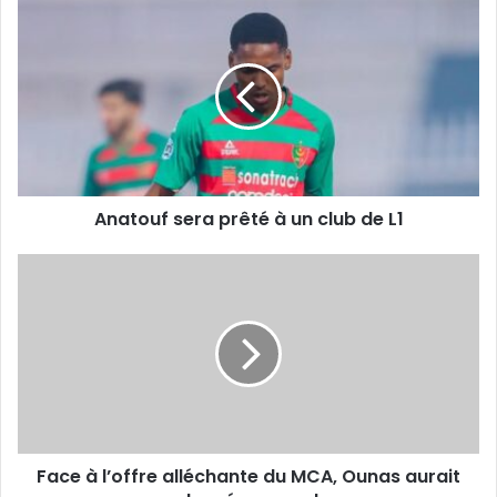
Anatouf
sera
prêté
à
un
club
de
L1
Anatouf sera prêté à un club de L1
Face
à
l’offre
alléchante
du
MCA,
Ounas
aurait
donné
Face à l’offre alléchante du MCA, Ounas aurait
son