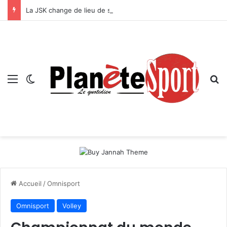
La JSK change de lieu de stage !
Menu
Switch skin
R
Accueil
/
Omnisport
Omnisport
Volley