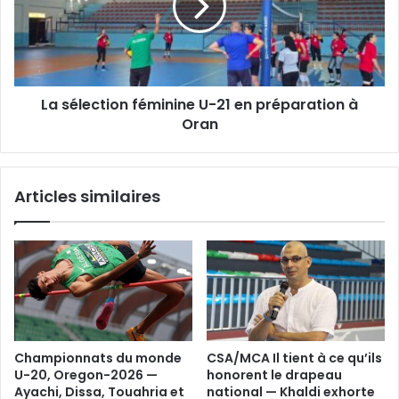
21
en
préparation
à
Oran
La sélection féminine U-21 en préparation à
Oran
Articles similaires
Championnats du monde
CSA/MCA Il tient à ce qu’ils
U-20, Oregon-2026 —
honorent le drapeau
Ayachi, Dissa, Touahria et
national — Khaldi exhorte