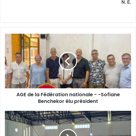
N. E.
AGE
de
la
Fédération
nationale
-
-
Sofiane
Benchekor
AGE de la Fédération nationale - -Sofiane
élu
président
Benchekor élu président
La
sélection
féminine
U-