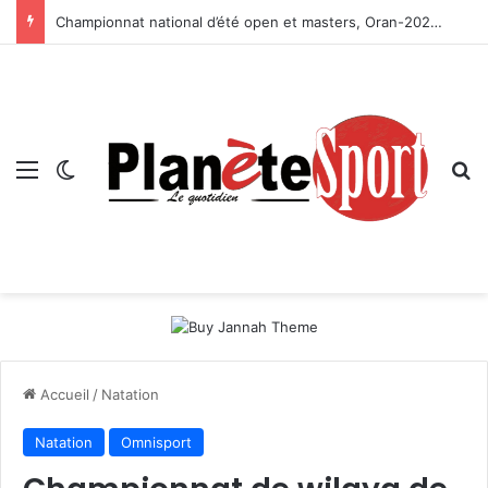
Championnat national d’été open et masters, Oran-2026 — Le CRB s’adjuge le titre
Menu
Switch skin
R
Accueil
/
Natation
Natation
Omnisport