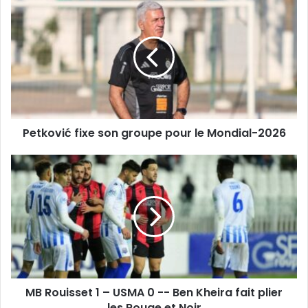
Petković
fixe
son
groupe
pour
le
Mondial-
2026
Petković fixe son groupe pour le Mondial-2026
MB
Rouisset
1
–
USMA
0 -
-
Ben
Kheira
MB Rouisset 1 – USMA 0 -- Ben Kheira fait plier
fait
plier
les Rouge et Noir