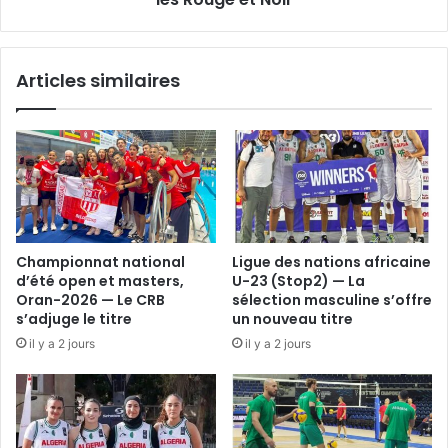
les
Rouge
et
Articles similaires
Noir
Championnat national
Ligue des nations africaine
d’été open et masters,
U-23 (Stop2) — La
Oran-2026 — Le CRB
sélection masculine s’offre
s’adjuge le titre
un nouveau titre
il y a 2 jours
il y a 2 jours