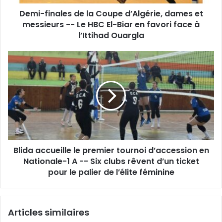
messieurs
Demi-finales de la Coupe d’Algérie, dames et
-
-
messieurs -- Le HBC El-Biar en favori face à
Le
l’Ittihad Ouargla
HBC
El-
Blida
Biar
accueille
en
le
favori
premier
face
tournoi
à
d’accession
l’Ittihad
en
Ouargla
Nationale-
1
Blida accueille le premier tournoi d’accession en
A
-
Nationale-1 A -- Six clubs rêvent d’un ticket
-
pour le palier de l’élite féminine
Six
clubs
rêvent
Articles similaires
d’un
ticket