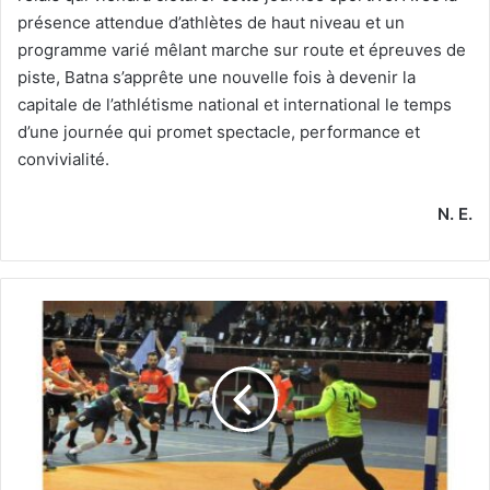
présence attendue d’athlètes de haut niveau et un
programme varié mêlant marche sur route et épreuves de
piste, Batna s’apprête une nouvelle fois à devenir la
capitale de l’athlétisme national et international le temps
d’une journée qui promet spectacle, performance et
convivialité.
N. E.
Demi-
finales
de
la
Coupe
d’Algérie,
dames
et