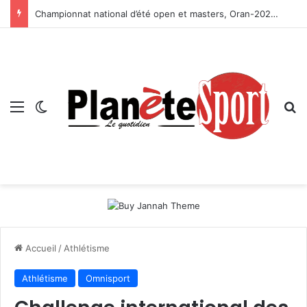
Championnat national d’été open et masters, Oran-2026 — Le CRB s’adjuge le titre
Menu
Switch skin
R
Accueil
/
Athlétisme
Athlétisme
Omnisport