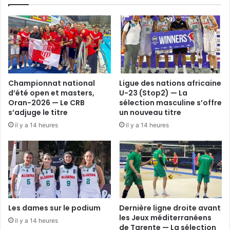
pour
le
palier
de
l’élite
féminine
Championnat national
Ligue des nations africaine
d’été open et masters,
U-23 (Stop2) — La
Oran-2026 — Le CRB
sélection masculine s’offre
s’adjuge le titre
un nouveau titre
il y a 14 heures
il y a 14 heures
Les dames sur le podium
Dernière ligne droite avant
les Jeux méditerranéens
il y a 14 heures
de Tarente — La sélection