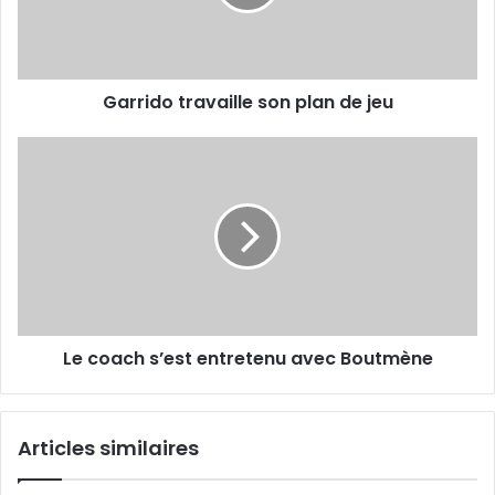
jeu
Garrido travaille son plan de jeu
Le
coach
s’est
entretenu
avec
Boutmène
Le coach s’est entretenu avec Boutmène
Articles similaires