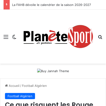
La FAHB dévoile le calendrier de la saison 2026-2027
Menu
Switch skin
R
Accueil
/
Football Algérien
Football Algérien
Ce que risquent les Rouge