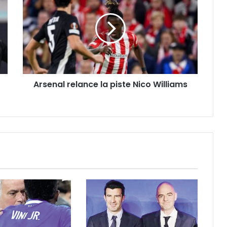
la
piste
Nico
Williams
Arsenal relance la piste Nico Williams