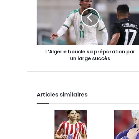
sa
préparation
par
un
large
succès
L’Algérie boucle sa préparation par
un large succès
Articles similaires