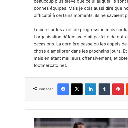
beaucoup plus élevé que celui auquel ils sont
bonnes équipes. Mais je dois aussi dire que no
difficulté à certains moments, ils ne savaient pa
Lucide sur les axes de progression mais confian
L’organisation défensive était parfaite de not
occasions. La dernière passe ou les appels de 
chose à améliorer dans les prochains jours. E
mais en étant meilleurs offensivement, et obten
footmercato.net.
Facebook
X
Linkedin
Tumblr
Pi
Partager
L’Algérie
boucle