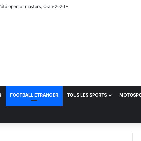
’été open et masters, Oran-2026 — Le CRB s’adjuge le titre
N
FOOTBALL ETRANGER
TOUS LES SPORTS
MOTOSP
her