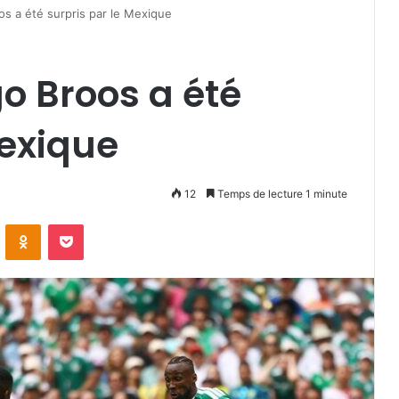
 a été surpris par le Mexique
o Broos a été
Mexique
12
Temps de lecture 1 minute
VKontakte
Odnoklassniki
Pocket