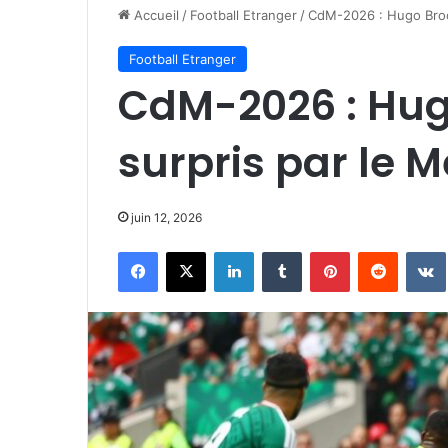
Accueil
/
Football Etranger
/
CdM-2026 : Hugo Broos
Football Etranger
CdM-2026 : Hug
surpris par le 
juin 12, 2026
Facebook
X
Linkedin
Tumblr
Pinterest
Reddit