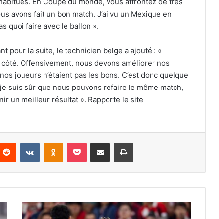
 habitués. En Coupe du monde, vous affrontez de très
us avons fait un bon match. J’ai vu un Mexique en
s quoi faire avec le ballon ».
t pour la suite, le technicien belge a ajouté : «
re côté. Offensivement, nous devons améliorer nos
nos joueurs n’étaient pas les bons. C’est donc quelque
t je suis sûr que nous pouvons refaire le même match,
ir un meilleur résultat ». Rapporte le site
nterest
Reddit
VKontakte
Odnoklassniki
Pocket
Partager par email
Imprimer
Arsenal
relance