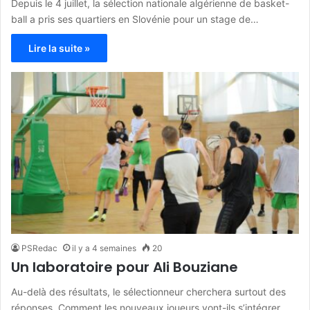
Depuis le 4 juillet, la sélection nationale algérienne de basket-
ball a pris ses quartiers en Slovénie pour un stage de…
Lire la suite »
PSRedac
il y a 4 semaines
20
Un laboratoire pour Ali Bouziane
Au-delà des résultats, le sélectionneur cherchera surtout des
réponses. Comment les nouveaux joueurs vont-ils s’intégrer