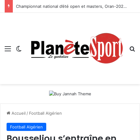
Championnat national d’été open et masters, Oran-2026 — Le CRB s’adjuge le titre
Menu
Switch skin
R
Accueil
/
Football Algérien
Football Algérien
Bousseliou s’entraîne en