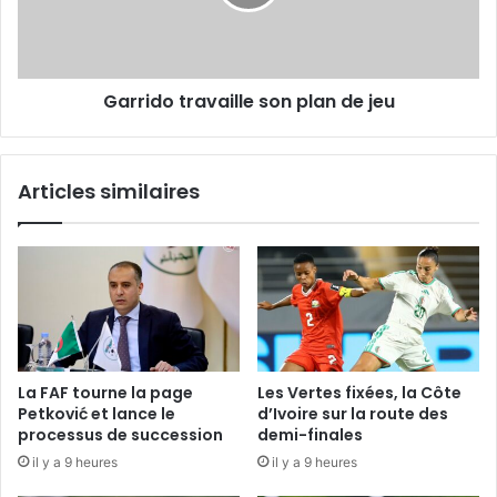
jeu
Garrido travaille son plan de jeu
Articles similaires
La FAF tourne la page
Les Vertes fixées, la Côte
Petković et lance le
d’Ivoire sur la route des
processus de succession
demi-finales
il y a 9 heures
il y a 9 heures