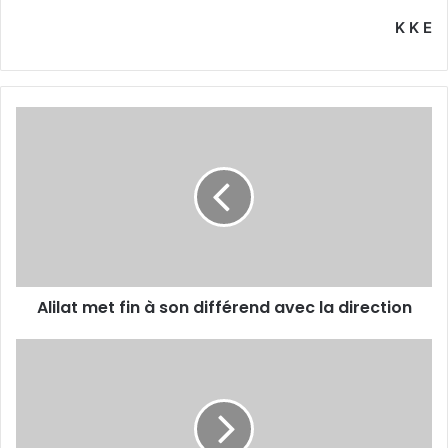
K K E
Alilat
met
fin
à
son
différend
avec
la
direction
Alilat met fin à son différend avec la direction
Garrido
travaille
son
plan
de