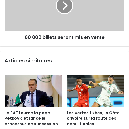
seront
mis
en
vente
60 000 billets seront mis en vente
Articles similaires
La FAF tourne la page
Les Vertes fixées, la Côte
Petković et lance le
d’Ivoire sur la route des
processus de succession
demi-finales