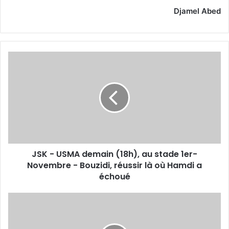
Djamel Abed
JSK
-
USMA
demain
(18h),
au
stade
1er-
Novembre
JSK - USMA demain (18h), au stade 1er-
-
Bouzidi,
Novembre - Bouzidi, réussir là où Hamdi a
réussir
échoué
là
où
60
Hamdi
000
a
billets
échoué