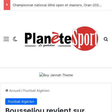
Championnat national d’été open et masters, Oran-2026 — Le CRB s’adjuge le titre
Menu
Switch skin
R
Accueil
/
Football Algérien
Football Algérien
Bousseliou revient sur