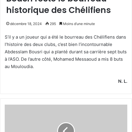
historique des Chélifiens
décembre 18, 2024
295
Moins d’une minute
S’il y a un joueur qui a été le bourreau des Chélifiens dans
l’histoire des deux clubs, c’est bien l’incontournable
Abdesslam Bousri qui a planté durant sa carrière sept buts
à l’ASO. De l’autre côté, Mohamed Messaoud a mis 8 buts
au Mouloudia.
N. L.
Les
supporters
privés
du
déplacement