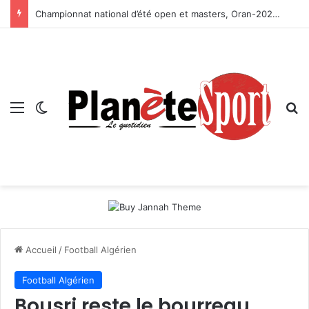
Championnat national d’été open et masters, Oran-2026 — Le CRB s’adjuge le titre
Menu
Switch skin
R
Accueil
/
Football Algérien
Football Algérien
Bousri reste le bourreau