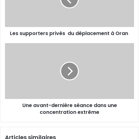
à
Oran
Les supporters privés du déplacement à Oran
Une
avant-
dernière
séance
dans
une
concentration
extrême
Une avant-dernière séance dans une
concentration extrême
Articles similaires