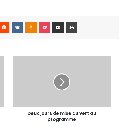
nterest
Reddit
VKontakte
Odnoklassniki
Pocket
Partager par email
Imprimer
Deux
jours
de
mise
au
vert
au
programme
Deux jours de mise au vert au
programme