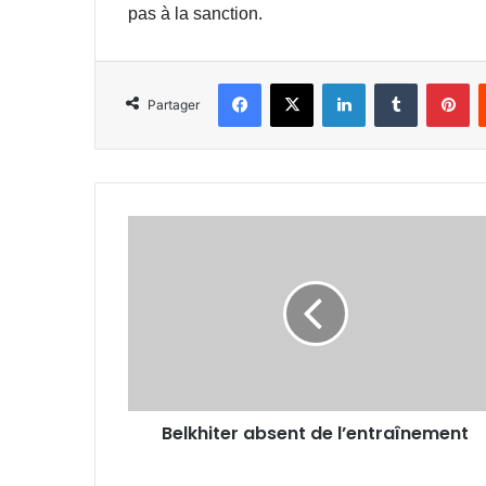
pas à la sanction.
Facebook
X
Linkedin
Tumblr
Pi
Partager
Belkhiter
absent
de
l’entraînement
Belkhiter absent de l’entraînement