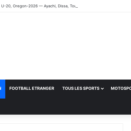
-20, Oregon-2026 — Ayachi, Dissa, Touahria et Ghezali en finale
N
FOOTBALL ETRANGER
TOUS LES SPORTS
MOTOSP
her