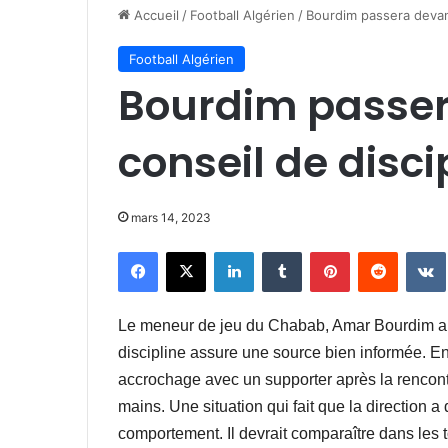
Accueil
/
Football Algérien
/
Bourdim passera devant
Football Algérien
Bourdim passer
conseil de disci
mars 14, 2023
Facebook
X
Linkedin
Tumblr
Pinterest
Reddit
Le meneur de jeu du Chabab, Amar Bourdim a 
discipline assure une source bien informée. En 
accrochage avec un supporter après la rencont
mains. Une situation qui fait que la direction 
comportement. Il devrait comparaître dans les t