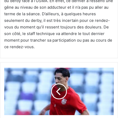
du derby face à l’USMA. En effet, ce dernier a ressenti une
gêne au niveau de son adducteur et il n’a pas pu aller au
terme de la séance. D’ailleurs, à quelques heures
seulement du derby, il est très incertain pour ce rendez-
vous du moment qu’il ressent toujours des douleurs. De
son côté, le staff technique va attendre le tout dernier
moment pour trancher sa participation ou pas au cours de
ce rendez-vous.
Kelalech
retenu
avec
l’EN
U23