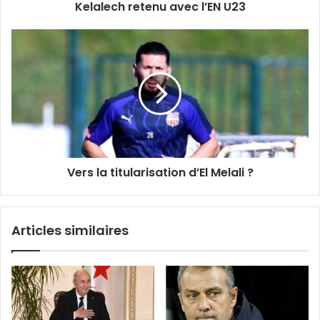
Kelalech retenu avec l’EN U23
Vers
la
titularisation
d’El
Melali
?
Vers la titularisation d’El Melali ?
Articles similaires