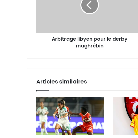
derby
maghrébin
Arbitrage libyen pour le derby
maghrébin
Articles similaires