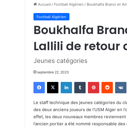
Accueil
/
Football Algérien
/
Boukhalfa Branci et Ami
Football Algérien
Boukhalfa Bran
Lallili de retour
Jeunes catégories
septembre 22, 2023
Facebook
X
Linkedin
Tumblr
Pinterest
Reddit
Le staff technique des jeunes catégories du c
des deux anciens joueurs de l’USM Alger en l’o
effet, les deux nouveaux membres reviennent à 
l’ancien portier a été nommé responsable des 