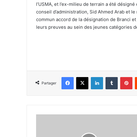
l’USMA, et l’ex-milieu de terrain a été désigné
conseil d’administration, Sid Ahmed Arab et le 
commun accord de la désignation de Branci et d
leurs preuves au sein des jeunes catégories d
Facebook
X
Linkedin
Tumblr
Pi
Partager
Arbitrage
libyen
pour
le