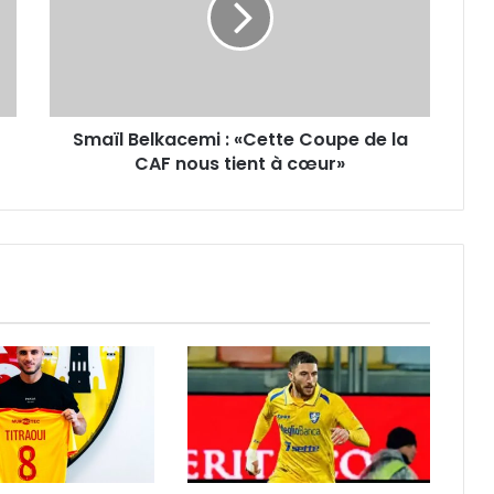
Coupe
de
la
CAF
nous
Smaïl Belkacemi : «Cette Coupe de la
tient
à
CAF nous tient à cœur»
cœur»