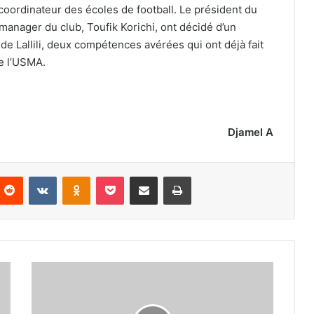
 coordinateur des écoles de football. Le président du
manager du club, Toufik Korichi, ont décidé d’un
e Lallili, deux compétences avérées qui ont déjà fait
e l’USMA.
Djamel A
nterest
Reddit
VKontakte
Odnoklassniki
Pocket
Partager par email
Imprimer
Smaïl
Belkacemi
:
«Cette