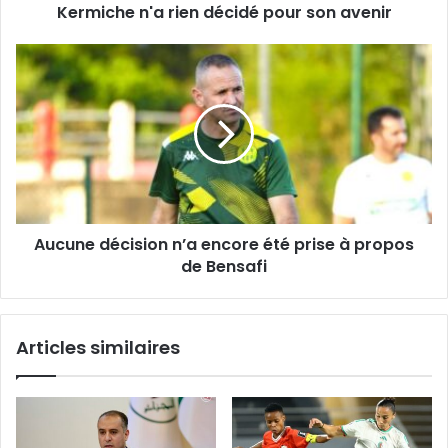
Kermiche n'a rien décidé pour son avenir
Aucune
décision
n’a
encore
été
prise
à
propos
de
Aucune décision n’a encore été prise à propos
Bensafi
de Bensafi
Articles similaires