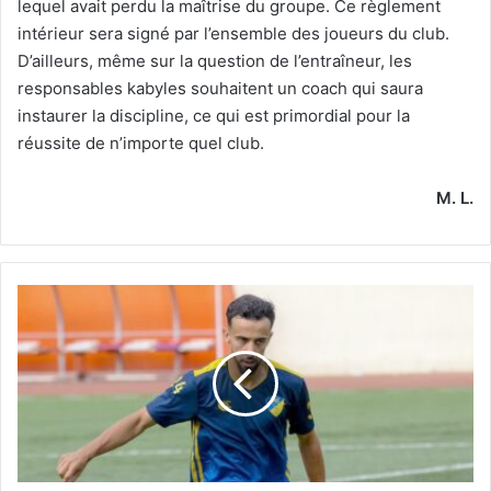
lequel avait perdu la maîtrise du groupe. Ce règlement
intérieur sera signé par l’ensemble des joueurs du club.
D’ailleurs, même sur la question de l’entraîneur, les
responsables kabyles souhaitent un coach qui saura
instaurer la discipline, ce qui est primordial pour la
réussite de n’importe quel club.
M. L.
Kermiche
n'a
rien
décidé
pour
son
avenir