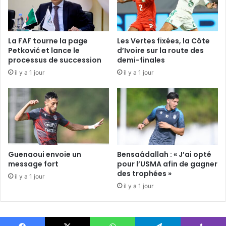
La FAF tourne la page
Les Vertes fixées, la Côte
Petković et lance le
d’Ivoire sur la route des
processus de succession
demi-finales
il y a 1 jour
il y a 1 jour
Guenaoui envoie un
Bensaâdallah : « J’ai opté
message fort
pour l’USMA afin de gagner
des trophées »
il y a 1 jour
il y a 1 jour