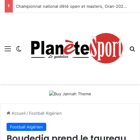
Championnat national d’été open et masters, Oran-2026 — Le CRB s’adjuge le titre
Menu
Switch skin
R
Accueil
/
Football Algérien
Football Algérien
Boudedja prend le taureau